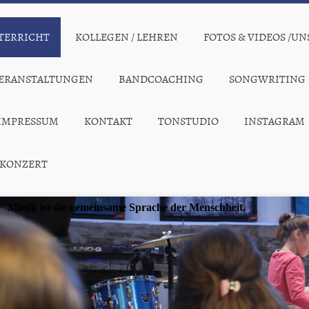
TERRICHT
KOLLEGEN / LEHREN
FOTOS & VIDEOS /U
ERANSTALTUNGEN
BANDCOACHING
SONGWRITING
IMPRESSUM
KONTAKT
TONSTUDIO
INSTAGRAM
-KONZERT
Musik ist die gemeinsame Sprache der Menschheit.