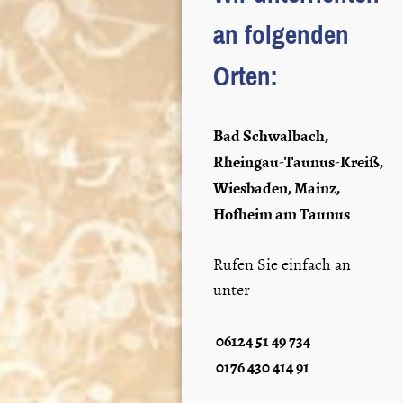
an folgenden
Orten:
Bad Schwalbach,
Rheingau-Taunus-Kreiß,
Wiesbaden, Mainz,
Hofheim am Taunus
Rufen Sie einfach an
unter
06124 51 49 734
0176 430 414 91