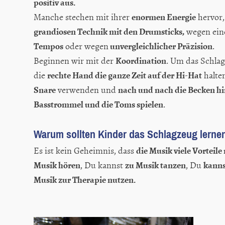
positiv aus.
enormen Energie
Manche stechen mit ihrer
hervor,
grandiosen Technik mit den Drumsticks,
wegen ein
Tempos
unvergleichlicher Präzision
oder wegen
.
Koordination
Beginnen wir mit der
. Um das Schla
rechte Hand die ganze Zeit auf der Hi-Hat
die
halte
Snare
nach und nach die Becken h
verwenden und
Basstrommel und die Toms spielen
.
Warum sollten Kinder das Schlagzeug lerne
die Musik viele Vorteile 
Es ist kein Geheimnis, dass
Musik hören
zu Musik tanzen
kanns
, Du kannst
, Du
Musik zur Therapie nutzen.