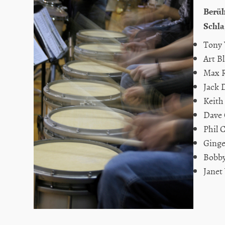
Berüh
Schla
Tony 
Art B
Max 
Jack 
Keit
Dave 
Phil C
Ginge
Bobby
Janet