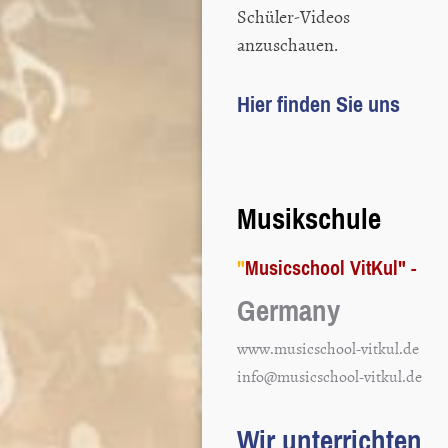
Schüler-Videos
anzuschauen.
Hier finden Sie uns
Musikschule
"
Musicschool VitKul" -
Germany
www.musicschool-vitkul.de
info@musicschool-vitkul.de
Wir unterrichten