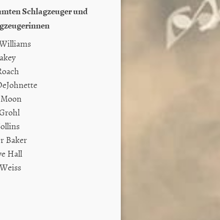
mten Schlagzeuger und
gzeugerinnen
Williams
lakey
Roach
DeJohnette
h Moon
Grohl
ollins
r Baker
e Hall
 Weiss